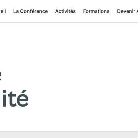
eil
La Conférence
Activités
Formations
Devenir 
e
ité