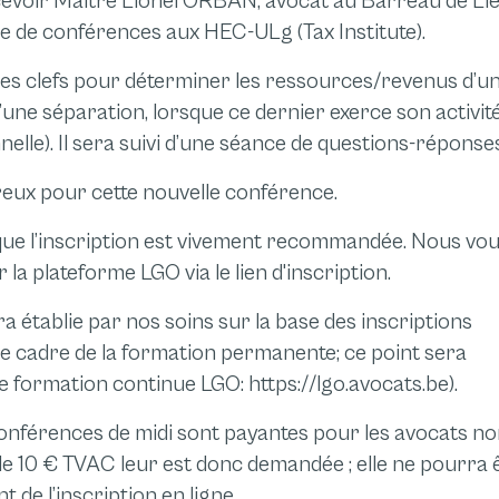
ecevoir Maître Lionel ORBAN, avocat au Barreau de Li
ître de conférences aux HEC-ULg (Tax Institute).
les clefs pour déterminer les ressources/revenus d’u
’une séparation, lorsque ce dernier exerce son activit
elle). Il sera suivi d’une séance de questions-réponses
eux pour cette nouvelle conférence.
ue l’inscription est vivement recommandée. Nous vo
la plateforme LGO via le lien d'inscription.
 établie par nos soins sur la base des inscriptions
 le cadre de la formation permanente; ce point sera
 formation continue LGO: https://lgo.avocats.be).
nférences de midi sont payantes pour les avocats no
de 10 € TVAC leur est donc demandée ; elle ne pourra 
de l’inscription en ligne.