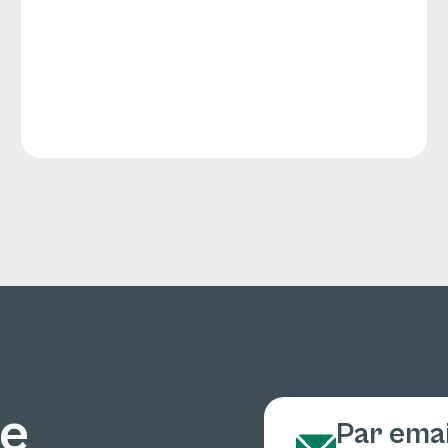
ne
Par emai