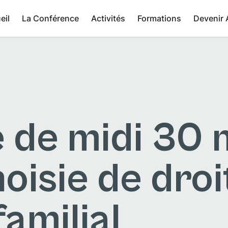
eil
La Conférence
Activités
Formations
Devenir 
 de midi 30 
oisie de droi
amilial