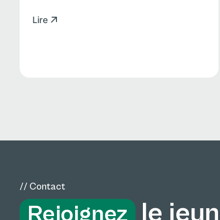
Lire
// Contact
le jeu
Rejoignez