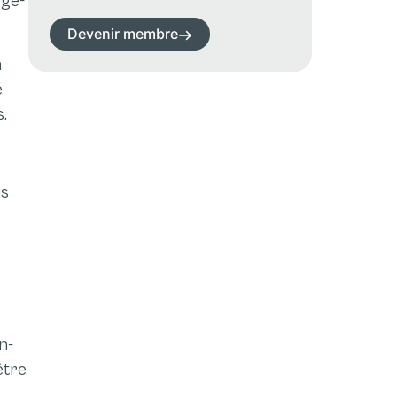
ège-
Devenir membre
n
é
.
us
n-
être