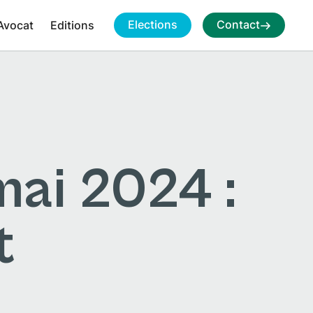
Elections
Contact
Avocat
Editions
mai 2024 :
t