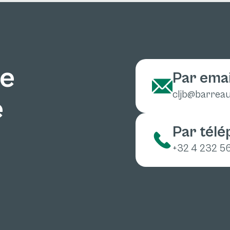
ne
Par emai
cljb@barreau
e
Par tél
+32 4 232 5