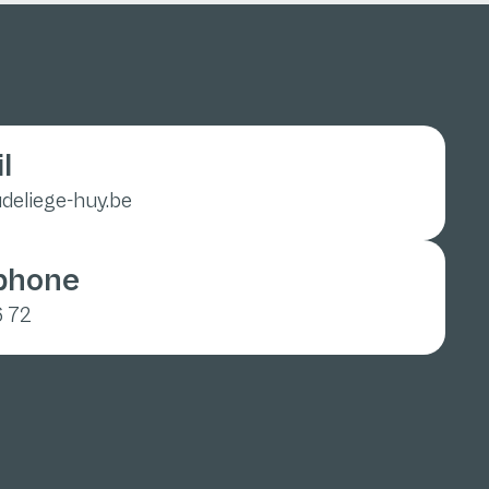
l
deliege-huy.be
éphone
6 72