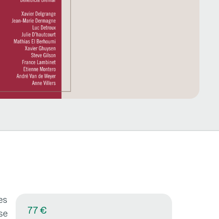
es
77 €
se