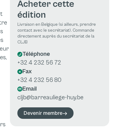
Acheter cette
édition
t
tre
Livraison en Belgique (si ailleurs, prendre
es
contact avec le secrétariat). Commande
directement auprès du secrétariat de la
es
CLJB
teur
Téléphone
es,
+32 4 232 56 72
Fax
+32 4 232 56 80
Email
cljb@barreauliege-huy.be
Devenir membre
ers