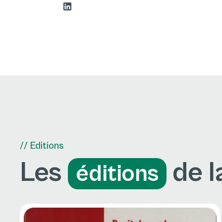
// Editions
Les
de l
éditions