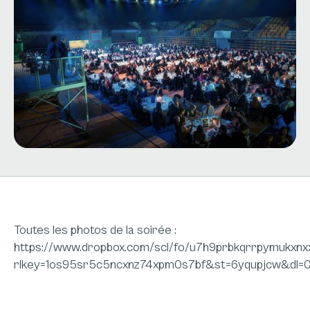
Toutes les photos de la soirée :
https://www.dropbox.com/scl/fo/u7h9prbkqrrpymukx
rlkey=1os95sr5c5ncxnz74xpm0s7bf&st=6yqupjcw&dl=