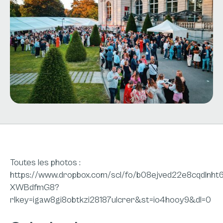
Toutes les photos :
https://www.dropbox.com/scl/fo/b08ejved22e8cqdln
XWBdfmG8?
rlkey=igaw8gi8obtkzi28187ulcrer&st=io4hooy9&dl=0